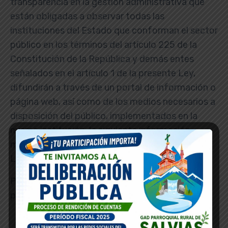
transparencia en la gestión administrativa que
están obligadas a observar todas las
instituciones del Estado que conforman el sector
público en los términos del artículo 225 de la
Constitución de la República y demás entes
señalados en el artículo 1 de la presente Ley,
difundirán a través de un portal de información o
página web, así como de los medios necesarios a
disposición del público, implementados en la
misma institución, la siguiente información
mínima actualizada, que para efectos de esta
Ley, se la considera de naturaleza obligatoria
Para acceder a la información del año en curso,
por favor dar click en el mes correspondiente