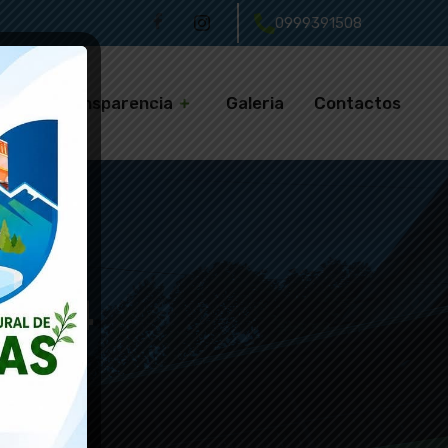
0999391508
s
Transparencia
Galeria
Contactos
 2024
vo 2024