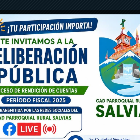
Parroquia
Turismo
Rendicion de Cuenta
upuesto Participativo
rroquial de Salvias
>
Presupuesto Participati