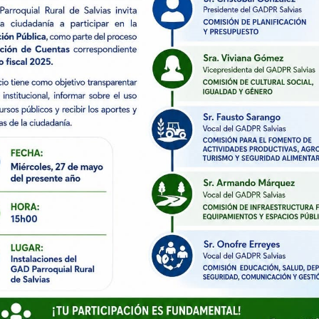
erechos reservados – Desarrollado por
Ecuanegos