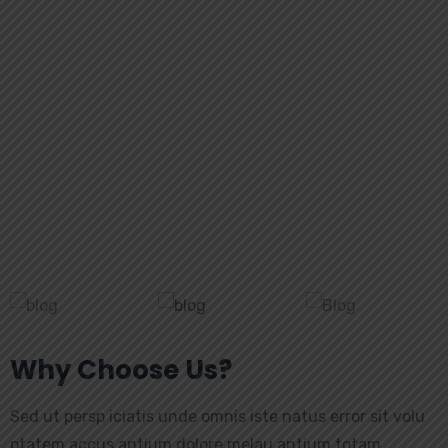
Why Choose Us?
Sed ut persp iciatis unde omnis iste natus error sit volu
ptatem accus antium dolore melau antium totam