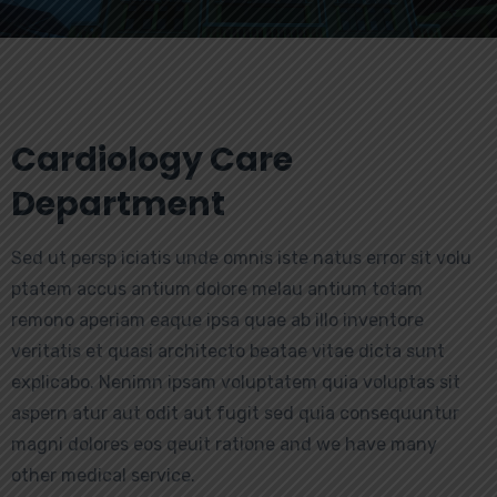
Cardiology Care
Department
Sed ut persp iciatis unde omnis iste natus error sit volu
ptatem accus antium dolore melau antium totam
remono aperiam eaque ipsa quae ab illo inventore
veritatis et quasi architecto beatae vitae dicta sunt
explicabo. Nenimn ipsam voluptatem quia voluptas sit
aspern atur aut odit aut fugit sed quia consequuntur
magni dolores eos qeuit ratione and we have many
other medical service.