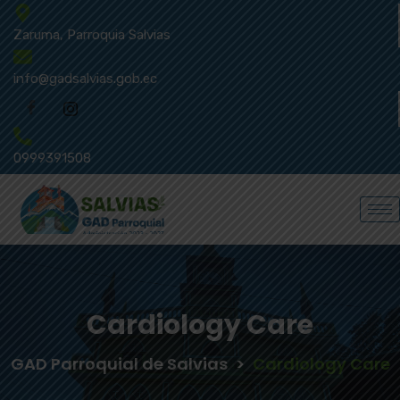
Zaruma, Parroquia Salvias
info@gadsalvias.gob.ec
0999391508
Cardiology Care
GAD Parroquial de Salvias
>
Cardiology Care