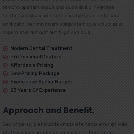
remono aperiam eaque ipsa quae ab illo inventore
veritatis et quasi architecto beatae vitae dicta sunt
explicabo. Nenimn ipsam voluptatem quia voluptas sit
aspern atur aut odit aut fugit sed quia.
Modern Dental Treatment
Professional Doctors
Affordable Pricing
Low Pricing Package
Experience Senior Nurses
25 Years Of Experience
Approach and Benefit.
Sed ut persp iciatis unde omnis iste natus error sit volu
ptatem accus antium dolore melau antium totam