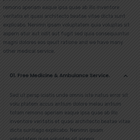
remono aperiam eaque ipsa quae ab illo inventore
veritatis et quasi architecto beatae vitae dicta sunt
explicabo. Nenimn ipsam voluptatem quia voluptas sit
aspern atur aut odit aut fugit sed quia consequuntur
magni dolores eos qeuit ratione and we have many
other medical service.
01. Free Medicine & Ambulance Service.
Sed ut persp iciatis unde omnis iste natus error sit
volu ptatem accus antium dolore melau antium
totam remono aperiam eaque ipsa quae ab illo
inventore veritatis et quasi architecto beatae vitae
dicta suntiago explicabo. Nenimn ipsam
voluptatem quia voluptas sit aspern.