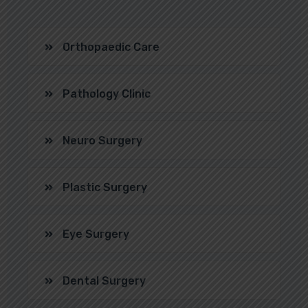
Orthopaedic Care
Pathology Clinic
Neuro Surgery
Plastic Surgery
Eye Surgery
Dental Surgery