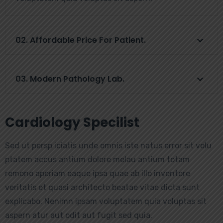
02. Affordable Price For Patient.
03. Modern Pathology Lab.
Cardiology Specilist
Sed ut persp iciatis unde omnis iste natus error sit volu
ptatem accus antium dolore melau antium totam
remono aperiam eaque ipsa quae ab illo inventore
veritatis et quasi architecto beatae vitae dicta sunt
explicabo. Nenimn ipsam voluptatem quia voluptas sit
aspern atur aut odit aut fugit sed quia.