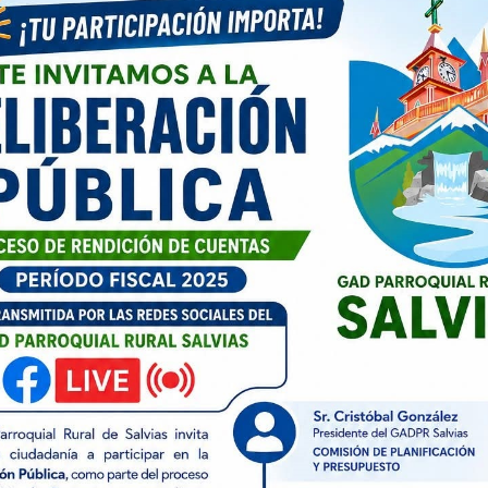
024
UNCATEGORIZED
TALLER DE DANZA
la clausura del taller de Danza del «Proyecto,
z y juventud de la Parroquia Salvias y sus
s Ustedes, las fotografías y videos de este
..]