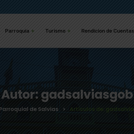
Parroquia
Turismo
Rendicion de Cuenta
Autor:
gadsalviasgob
Parroquial de Salvias
>
Artículos de: gadsalvi