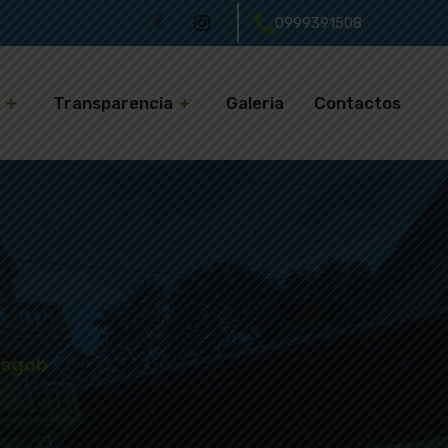
0999391508
s
Transparencia
Galeria
Contactos
asgob